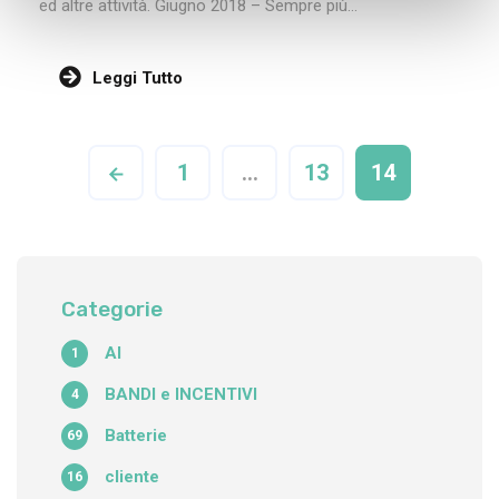
ed altre attività. Giugno 2018 – Sempre più...
Leggi Tutto
1
…
13
14
Categorie
AI
1
BANDI e INCENTIVI
4
Batterie
69
cliente
16