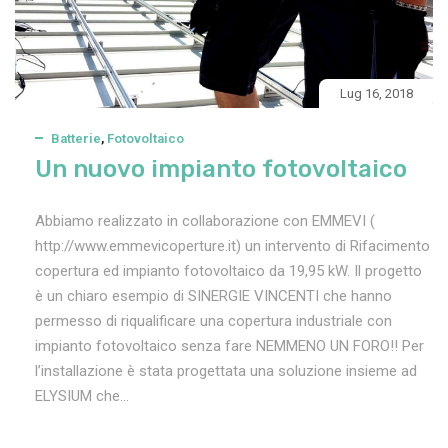
Lug 16, 2018
Batterie
,
Fotovoltaico
Un nuovo impianto fotovoltaico
Abbiamo realizzato in collaborazione con EMMEVI (
http://www.emmevicoperture.it) un intervento di Rifacimento
copertura ed impianto fotovoltaico da 19,95 kW. Il progetto
è un chiaro esempio di SINERGIE VINCENTI che hanno
permesso di riqualificare una copertura industriale con
impianto fotovoltaico senza fare NEMMENO UN FORO!! Per
l’installazione è stata progettata una soluzione insieme ad
ELYSIUM che...