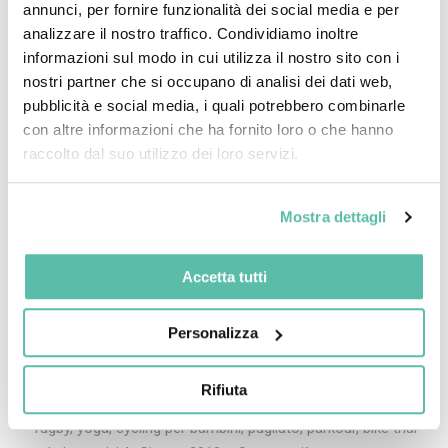
annunci, per fornire funzionalità dei social media e per
analizzare il nostro traffico. Condividiamo inoltre
informazioni sul modo in cui utilizza il nostro sito con i
nostri partner che si occupano di analisi dei dati web,
pubblicità e social media, i quali potrebbero combinarle
con altre informazioni che ha fornito loro o che hanno
raccolto dal suo utilizzo dei loro servizi.
Lug 10, 2018
Batterie
,
Fotovoltaico
Mostra dettagli
Element Energia a NOTTE DI
SPORT 2018
Accetta tutti
ll 7 luglio 2018 avrà luogo a Vimercate (MB) la 5° edizione di
Personalizza
Notte di Sport, la manifestazione sportiva che si svolge in
notturna che ogni anno registra un numero maggior di
Rifiuta
attività sportive: running, calcetto, basket, beach volley,
rugby, yoga, cycling per bambini, pugilato, parkour, bike trial