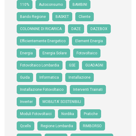
110%
Autoconsumo
BAMBINI
Bando Regione
BASKET
Cliente
COLONNINE DI RICARICA
DAZE
DAZEBOX
Efficientemente Energetico
Element Energia
Energia
Energia Solare
Fotovoltaico
Fotovoltaico Lombardia
GSE
GUADAGNI
Guida
Informatica
Installazione
Installazione Fotovoltaico
Interventi Trainati
Inverter
MOBILITA' SOSTENIBILI
Moduli Fotovoltaici
Nordika
Pratiche
Qcells
Regione Lombardia
RIMBORSO