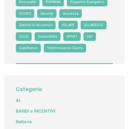
Rinnovabili
RISPARMI
Risparmio Energetico
SCONTI
Security
Sicurezza
Sistemi Di Accumulo
SOLARE
SOLAREDGE
SOLDI
Sostenibilità
SPORT
SSP
Superbonus
Testimonianza Cliente
Categorie
AI
BANDI e INCENTIVI
Batterie