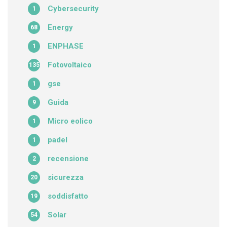
Cybersecurity
1
Energy
68
ENPHASE
1
Fotovoltaico
135
gse
1
Guida
9
Micro eolico
1
padel
1
recensione
2
sicurezza
20
soddisfatto
19
Solar
54