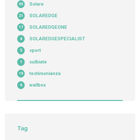
Solare
55
SOLAREDGE
21
SOLAREDGEONE
17
SOLAREDGESPECIALIST
4
sport
5
sulbiate
1
testimonianza
19
wallbox
6
Tag