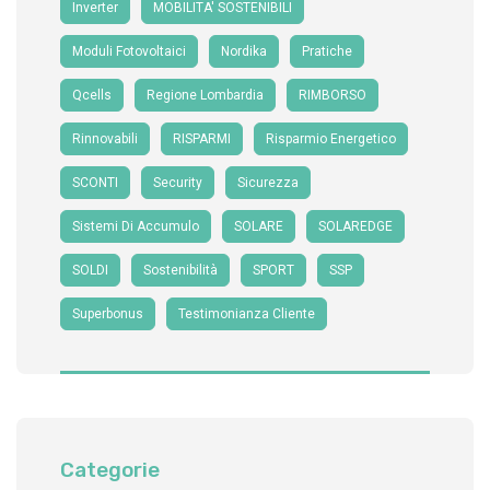
Inverter
MOBILITA' SOSTENIBILI
Moduli Fotovoltaici
Nordika
Pratiche
Qcells
Regione Lombardia
RIMBORSO
Rinnovabili
RISPARMI
Risparmio Energetico
SCONTI
Security
Sicurezza
Sistemi Di Accumulo
SOLARE
SOLAREDGE
SOLDI
Sostenibilità
SPORT
SSP
Superbonus
Testimonianza Cliente
Categorie