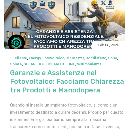
Feb 06, 2026
cliente
,
Energy
,
Fotovoltaico
,
sicurezza
,
soddisfatto
,
Solar
,
Solare
,
SOLAREDGE
,
SOLAREDGEONE
,
testimonianza
Garanzie e Assistenza nel
Fotovoltaico: Facciamo Chiarezza
tra Prodotti e Manodopera
Quando si installa un impianto fotovoltaico, si compie un
investimento destinato a durare decenni. Proprio per questo,
in Element Energia, puntiamo sempre alla massima
trasparenza con i nostri clienti, non solo in fase di vendita,