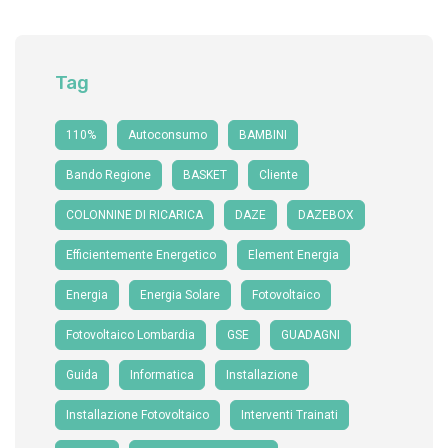
Tag
110%
Autoconsumo
BAMBINI
Bando Regione
BASKET
Cliente
COLONNINE DI RICARICA
DAZE
DAZEBOX
Efficientemente Energetico
Element Energia
Energia
Energia Solare
Fotovoltaico
Fotovoltaico Lombardia
GSE
GUADAGNI
Guida
Informatica
Installazione
Installazione Fotovoltaico
Interventi Trainati