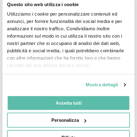
Questo sito web utilizza i cookie
arriva da tre vicini di casa, già nostri clienti, che dopo aver
installato con noi i propri impianti fotovoltaici completi
Utilizziamo i cookie per personalizzare contenuti ed
SolarEdge, hanno deciso di fare un passo in...
annunci, per fornire funzionalità dei social media e per
analizzare il nostro traffico. Condividiamo inoltre
informazioni sul modo in cui utilizza il nostro sito con i
Leggi Tutto
nostri partner che si occupano di analisi dei dati web,
pubblicità e social media, i quali potrebbero combinarle
con altre informazioni che ha fornito loro o che hanno
raccolto dal suo utilizzo dei loro servizi.
Mostra dettagli
Accetta tutti
Personalizza
Set 29, 2025