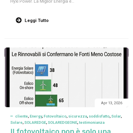
Hyxi Power. La Miglior Energia è...
Leggi Tutto
Apr 13, 2026
cliente
,
Energy
,
Fotovoltaico
,
sicurezza
,
soddisfatto
,
Solar
,
Solare
,
SOLAREDGE
,
SOLAREDGEONE
,
testimonianza
Il fotovoltaico non è solo una