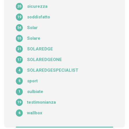
sicurezza
20
soddisfatto
19
Solar
54
Solare
55
SOLAREDGE
21
SOLAREDGEONE
17
SOLAREDGESPECIALIST
4
sport
5
sulbiate
1
testimonianza
19
wallbox
6