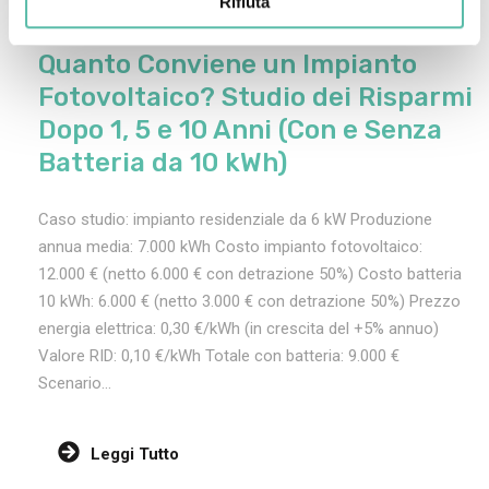
Rifiuta
cliente
,
Energy
,
Fotovoltaico
,
sicurezza
,
soddisfatto
,
Solar
,
Solare
,
SOLAREDGE
,
SOLAREDGEONE
,
testimonianza
Quanto Conviene un Impianto
Fotovoltaico? Studio dei Risparmi
Dopo 1, 5 e 10 Anni (Con e Senza
Batteria da 10 kWh)
Caso studio: impianto residenziale da 6 kW Produzione
annua media: 7.000 kWh Costo impianto fotovoltaico:
12.000 € (netto 6.000 € con detrazione 50%) Costo batteria
10 kWh: 6.000 € (netto 3.000 € con detrazione 50%) Prezzo
energia elettrica: 0,30 €/kWh (in crescita del +5% annuo)
Valore RID: 0,10 €/kWh Totale con batteria: 9.000 €
Scenario...
Leggi Tutto