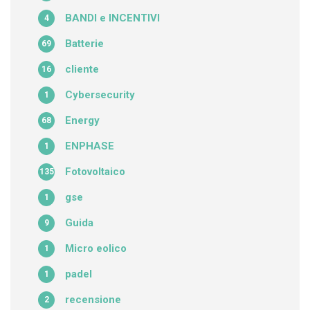
BANDI e INCENTIVI
4
Batterie
69
cliente
16
Cybersecurity
1
Energy
68
ENPHASE
1
Fotovoltaico
135
gse
1
Guida
9
Micro eolico
1
padel
1
recensione
2