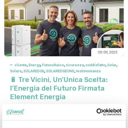
Ott 09, 2025
cliente
,
Energy
,
Fotovoltaico
,
sicurezza
,
soddisfatto
,
Solar
,
Solare
,
SOLAREDGE
,
SOLAREDGEONE
,
testimonianza
🔋 Tre Vicini, Un’Unica Scelta:
l’Energia del Futuro Firmata
Element Energia
Negli ultimi anni sempre più famiglie scelgono di affidarsi a
Element Energia per migliorare la propria indipendenza
energetica e ridurre i costi in bolletta. Un esempio concreto