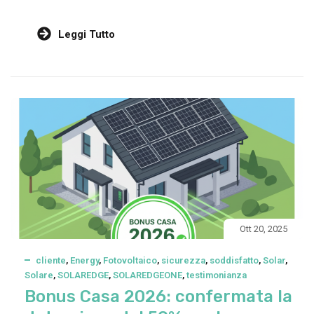
Leggi Tutto
Ott 20, 2025
cliente
,
Energy
,
Fotovoltaico
,
sicurezza
,
soddisfatto
,
Solar
,
Solare
,
SOLAREDGE
,
SOLAREDGEONE
,
testimonianza
Bonus Casa 2026: confermata la