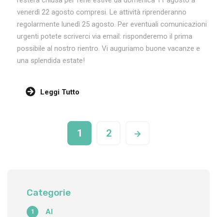
resterà chiusa per ferie estive da domenica 11 agosto a
venerdì 22 agosto compresi. Le attività riprenderanno
regolarmente lunedì 25 agosto. Per eventuali comunicazioni
urgenti potete scriverci via email: risponderemo il prima
possibile al nostro rientro. Vi auguriamo buone vacanze e
una splendida estate!
Leggi Tutto
1
2
Categorie
AI
1