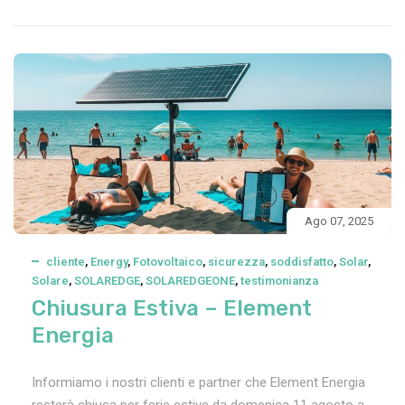
Ago 07, 2025
cliente
,
Energy
,
Fotovoltaico
,
sicurezza
,
soddisfatto
,
Solar
,
Solare
,
SOLAREDGE
,
SOLAREDGEONE
,
testimonianza
Chiusura Estiva – Element
Energia
Informiamo i nostri clienti e partner che Element Energia