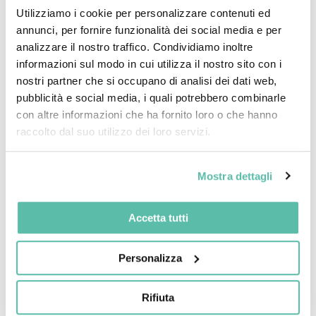
Utilizziamo i cookie per personalizzare contenuti ed
Giu 24, 2024
annunci, per fornire funzionalità dei social media e per
analizzare il nostro traffico. Condividiamo inoltre
Energy
,
Fotovoltaico
,
Solar
,
Solare
informazioni sul modo in cui utilizza il nostro sito con i
Nuovo Bonus Colonnine
nostri partner che si occupano di analisi dei dati web,
domestiche 2024
pubblicità e social media, i quali potrebbero combinarle
con altre informazioni che ha fornito loro o che hanno
Bonus Colonnine 2024 Da lunedì 8 luglio si da ufficialmente il
raccolto dal suo utilizzo dei loro servizi.
via al bonus sulle colonnine di ricarica 2024, per l’attivazione
di questo conveniente bonus sono stati messi a
Mostra dettagli
disposizione 20 milioni per l’attuale bonus. Le date di avvio
per la prenotazione dei contributi saranno rese note con
successivo avviso del Ministero delle imprese e...
Accetta tutti
Personalizza
Leggi Tutto
Rifiuta