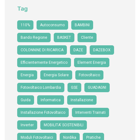
Tag
110%
Autoconsumo
BAMBINI
Bando Regione
BASKET
Cliente
COLONNINE DI RICARICA
DAZE
DAZEBOX
Efficientemente Energetico
Element Energia
Energia
Energia Solare
Fotovoltaico
Fotovoltaico Lombardia
GSE
GUADAGNI
Guida
Informatica
Installazione
Installazione Fotovoltaico
Interventi Trainati
Inverter
MOBILITA' SOSTENIBILI
Moduli Fotovoltaici
Nordika
Pratiche