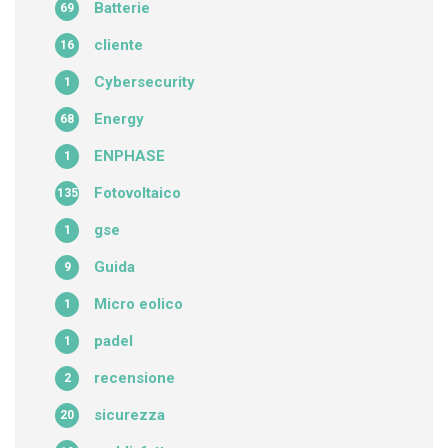
Batterie
69
cliente
16
Cybersecurity
1
Energy
68
ENPHASE
1
Fotovoltaico
135
gse
1
Guida
9
Micro eolico
1
padel
1
recensione
2
sicurezza
20