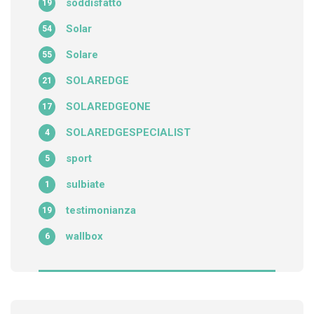
soddisfatto
19
Solar
54
Solare
55
SOLAREDGE
21
SOLAREDGEONE
17
SOLAREDGESPECIALIST
4
sport
5
sulbiate
1
testimonianza
19
wallbox
6