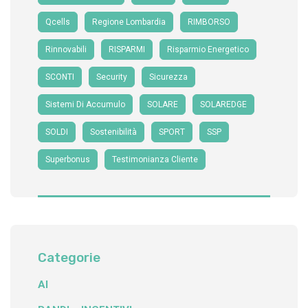
Qcells
Regione Lombardia
RIMBORSO
Rinnovabili
RISPARMI
Risparmio Energetico
SCONTI
Security
Sicurezza
Sistemi Di Accumulo
SOLARE
SOLAREDGE
SOLDI
Sostenibilità
SPORT
SSP
Superbonus
Testimonianza Cliente
Categorie
AI